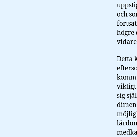
uppsti
och so
fortsat
högre 
vidare
Detta 
efters
kommer
viktig
sig sj
dimens
möjlig
lärdom
medkä