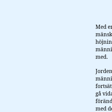
Med en
mänskl
höjnin
männis
med.
Jorden
männis
fortsä
gå vid
föränd
med de