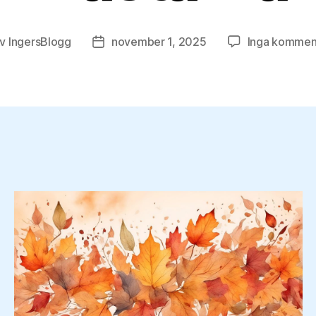
Av
IngersBlogg
november 1, 2025
Inga kommen
ggsförfattare
Inläggsdatum