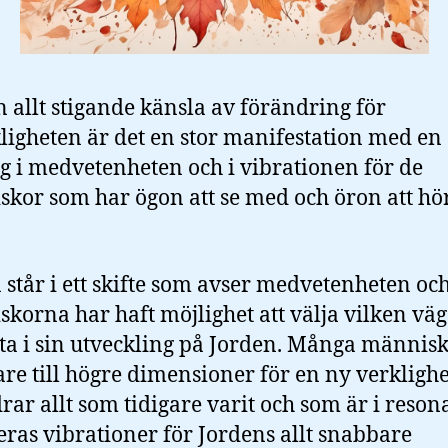
 allt stigande känsla av förändring för
igheten är det en stor manifestation med en
g i medvetenheten och i vibrationen för de
kor som har ögon att se med och öron att hö
 står i ett skifte som avser medvetenheten oc
korna har haft möjlighet att välja vilken väg 
tta i sin utveckling på Jorden. Många människ
are till högre dimensioner för en ny verkligh
rar allt som tidigare varit och som är i reson
ras vibrationer för Jordens allt snabbare