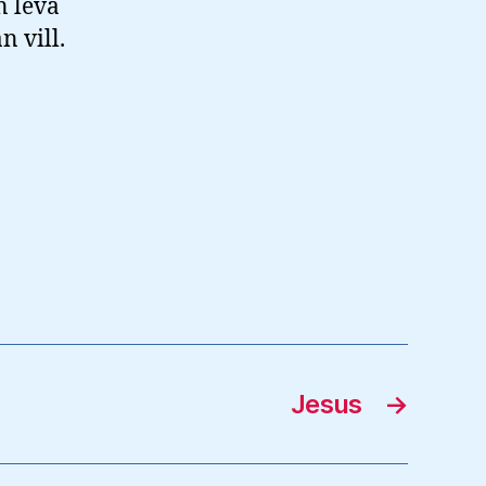
n leva
n vill.
Jesus
→