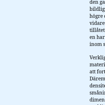
den ga
bildli
högre 
vidare
tillåte
en har
inom s
Verkli
materi
att fo
Därem
densit
smånin
dimens