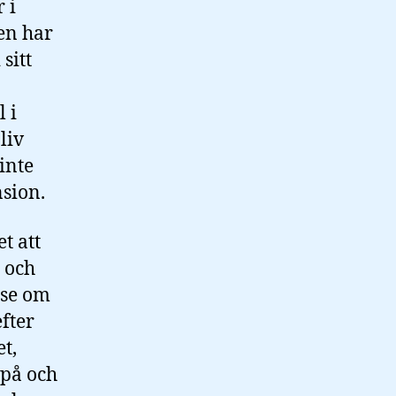
 i
en har
sitt
 i
liv
inte
nsion.
t att
 och
lse om
efter
t,
 på och