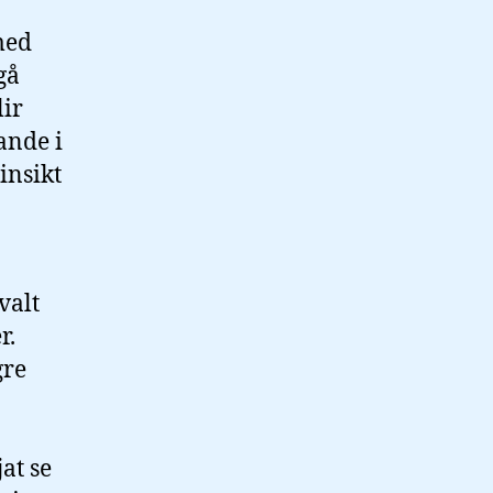
 med
gå
lir
nande i
insikt
valt
r.
gre
at se