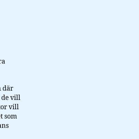
ra
h där
de vill
or vill
et som
ans