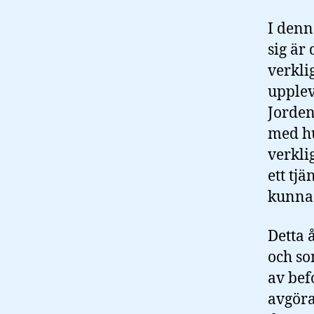
I denn
sig är 
verkli
upplev
Jorden
med hu
verkli
ett tj
kunna 
Detta 
och so
av bef
avgöra