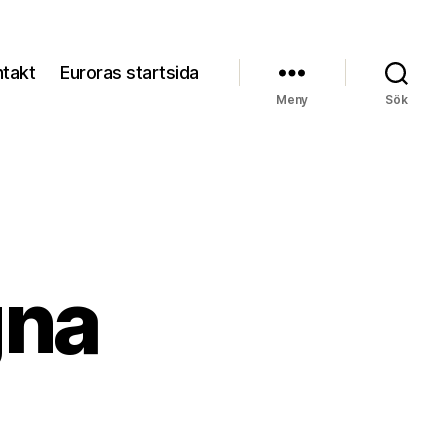
ntakt
Euroras startsida
Meny
Sök
gna