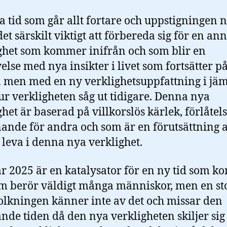
a tid som går allt fortare och uppstigningen
det särskilt viktigt att förbereda sig för en an
ghet som kommer inifrån och som blir en
else med nya insikter i livet som fortsätter p
 men med en ny verklighetsuppfattning i jäm
r verkligheten såg ut tidigare. Denna nya
ghet är baserad på villkorslös kärlek, förlåtel
änande för andra och som är en förutsättning a
leva i denna nya verklighet.
år 2025 är en katalysator för en ny tid som 
m berör väldigt många människor, men en sto
olkningen känner inte av det och missar den
nde tiden då den nya verkligheten skiljer sig