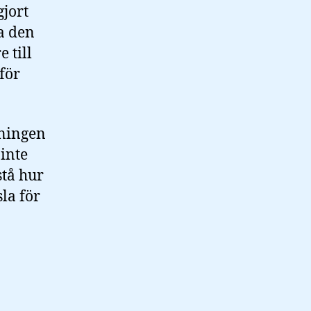
gjort
ga den
 till
 för
eningen
 inte
stå hur
la för