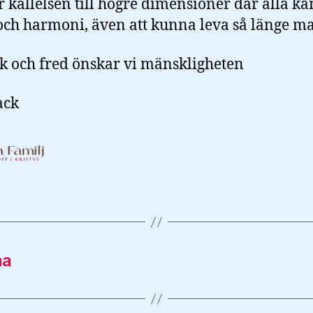
 kallelsen till högre dimensioner där alla ka
 och harmoni, även att kunna leva så länge ma
ek och fred önskar vi mänskligheten
ack
na