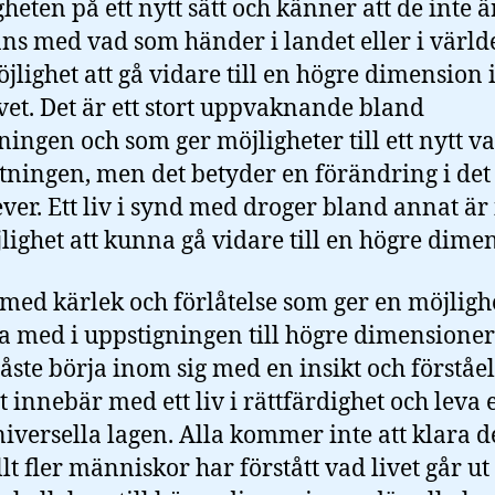
heten på ett nytt sätt och känner att de inte är
ns med vad som händer i landet eller i värld
jlighet att gå vidare till en högre dimension i 
livet. Det är ett stort uppvaknande bland
ningen och som ger möjligheter till ett nytt val
ttningen, men det betyder en förändring i det 
ver. Ett liv i synd med droger bland annat är 
lighet att kunna gå vidare till en högre dime
 med kärlek och förlåtelse som ger en möjlighe
med i uppstigningen till högre dimensioner
ste börja inom sig med en insikt och förståe
t innebär med ett liv i rättfärdighet och leva 
iversella lagen. Alla kommer inte att klara de
lt fler människor har förstått vad livet går ut