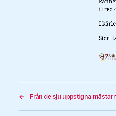
känner
i fred
I kärl
Stort t
←
Från de sju uppstigna mästar