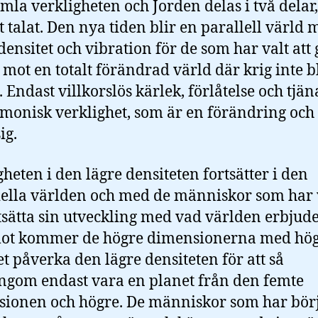
mla verkligheten och Jorden delas i två delar,
gt talat. Den nya tiden blir en parallell värld
densitet och vibration för de som har valt att 
 mot en totalt förändrad värld där krig inte b
t. Endast villkorslös kärlek, förlåtelse och tjä
monisk verklighet, som är en förändring och 
ig.
gheten i den lägre densiteten fortsätter i den
ella världen och med de människor som har 
rtsätta sin utveckling med vad världen erbjude
ot kommer de högre dimensionerna med hö
et påverka den lägre densiteten för att så
gom endast vara en planet från den femte
ionen och högre. De människor som har börj