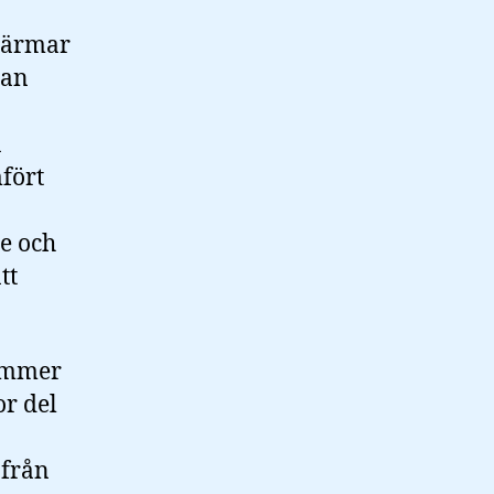
 närmar
nan
å
fört
se och
tt
kommer
r del
 från