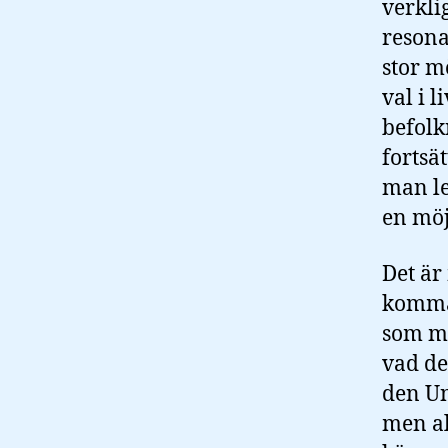
verklig
resona
stor mö
val i 
befolk
fortsä
man le
en möj
Det är
komma 
som må
vad de
den Un
men al