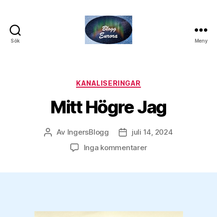
Sök
Meny
Euroras
Blogg
Kategorier
KANALISERINGAR
Mitt Högre Jag
Av
IngersBlogg
juli 14, 2024
Inläggsförfattare
Inläggsdatum
till
Inga kommentarer
Mitt
Högre
Jag