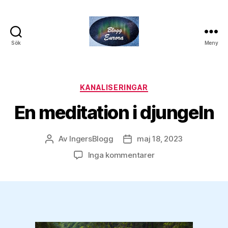
Sök
Meny
Euroras
Blogg
Kategorier
KANALISERINGAR
En meditation i djungeln
Av
IngersBlogg
maj 18, 2023
Inläggsförfattare
Inläggsdatum
till
Inga kommentarer
En
meditation
i
djungeln